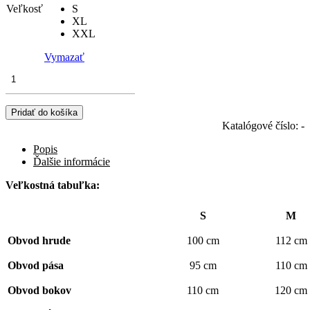
Veľkosť
S
XL
XXL
Vymazať
množstvo
Pánsky
ošetrovateľský
plášť
Pridať do košíka
Katalógové číslo:
-
Popis
Ďalšie informácie
Veľkostná tabuľka:
S
M
Obvod hrude
100 cm
112 cm
Obvod pása
95 cm
110 cm
Obvod bokov
110 cm
120 cm