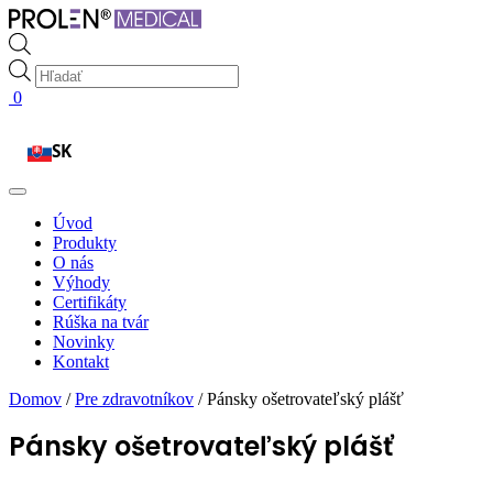
Products
search
0
SK
Úvod
Produkty
O nás
Výhody
Certifikáty
Rúška na tvár
Novinky
Kontakt
Domov
/
Pre zdravotníkov
/ Pánsky ošetrovateľský plášť
Pánsky ošetrovateľský plášť