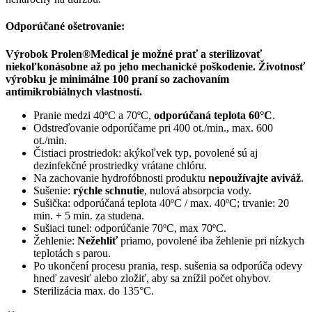
Odporúčané ošetrovanie:
Výrobok Prolen®Medical je možné prať a sterilizovať
niekoľkonásobne až po jeho mechanické poškodenie. Životnosť
výrobku je minimálne 100 praní so zachovaním
antimikrobiálnych vlastností.
Pranie medzi 40ºC a 70ºC,
odporúčaná teplota 60°C
.
Odstreďovanie odporúčame pri 400 ot./min., max. 600
ot./min.
Čistiaci prostriedok: akýkoľvek typ, povolené sú aj
dezinfekčné prostriedky vrátane chlóru.
Na zachovanie hydrofóbnosti produktu
nepoužívajte aviváž
.
Sušenie:
rýchle schnutie
, nulová absorpcia vody.
Sušička: odporúčaná teplota 40ºC / max. 40ºC; trvanie: 20
min. + 5 min. za studena.
Sušiaci tunel: odporúčanie 70ºC, max 70ºC.
Žehlenie:
Nežehliť
priamo, povolené iba žehlenie pri nízkych
teplotách s parou.
Po ukončení procesu prania, resp. sušenia sa odporúča odevy
hneď zavesiť alebo zložiť, aby sa znížil počet ohybov.
Sterilizácia max. do 135°C.