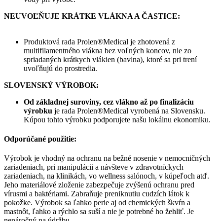
NEUVOĽŇUJE KRÁTKE VLÁKNA A ČASTICE:
Produktová rada Prolen®Medical je zhotovená z
multifilamentného vlákna bez voľných koncov, nie zo
spriadaných krátkych vlákien (bavlna), ktoré sa pri trení
uvoľňujú do prostredia.
SLOVENSKÝ VÝROBOK:
Od základnej suroviny, cez vlákno až po finalizáciu
výrobku
je rada Prolen®Medical vyrobená na Slovensku.
Kúpou tohto výrobku podporujete našu lokálnu ekonomiku.
Odporúčané použitie:
Výrobok je vhodný na ochranu na bežné nosenie v nemocničných
zariadeniach, pri manipulácii a návšteve v zdravotníckych
zariadeniach, na klinikách, vo wellness salónoch, v kúpeľoch atď.
Jeho materiálové zloženie zabezpečuje zvýšenú ochranu pred
vírusmi a baktériami. Zabraňuje preniknutiu cudzích látok k
pokožke. Výrobok sa ľahko perie aj od chemických škvŕn a
mastnôt, ľahko a rýchlo sa suší a nie je potrebné ho žehliť. Je
nenáročný na údržbu.