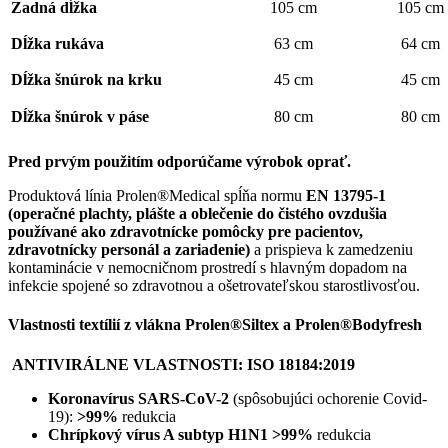
Zadná dĺžka
105 cm
105 cm
Dĺžka rukáva
63 cm
64 cm
Dĺžka šnúrok na krku
45 cm
45 cm
Dĺžka šnúrok v páse
80 cm
80 cm
Pred prvým použitím odporúčame výrobok oprať.
Produktová línia Prolen®Medical spĺňa normu
EN 13795-1
(operačné plachty, plášte a oblečenie do čistého ovzdušia
používané ako zdravotnícke pomôcky pre pacientov,
zdravotnícky personál a zariadenie)
a prispieva k zamedzeniu
kontaminácie v nemocničnom prostredí s hlavným dopadom na
infekcie spojené so zdravotnou a ošetrovateľskou starostlivosťou.
Vlastnosti textílií z vlákna Prolen®Siltex a Prolen®Bodyfresh
ANTIVIRÁLNE VLASTNOSTI: ISO 18184:2019
Koronavírus SARS-CoV-2
(spôsobujúci ochorenie Covid-
19):
>99%
redukcia
Chrípkový vírus A subtyp H1N1 >99%
redukcia