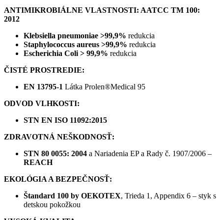
ANTIMIKROBIÁLNE VLASTNOSTI: AATCC TM 100:
2012
Klebsiella pneumoniae >99,9%
redukcia
Staphylococcus aureus >99,9%
redukcia
Escherichia Coli > 99,9%
redukcia
ČISTÉ PROSTREDIE:
EN 13795-1
Látka Prolen®Medical 95
ODVOD VLHKOSTI:
STN EN ISO 11092:2015
ZDRAVOTNÁ NEŠKODNOSŤ:
STN 80 0055: 2004
a Nariadenia EP a Rady č. 1907/2006 –
REACH
EKOLÓGIA A BEZPEČNOSŤ:
Štandard 100 by OEKOTEX
, Trieda 1, Appendix 6 – styk s
detskou pokožkou