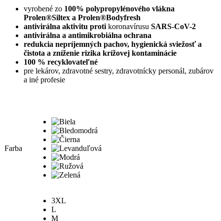
vyrobené zo
100% polypropylénového vlákna
Prolen®Siltex a Prolen®Bodyfresh
antivirálna aktivitu proti
koronavírusu
SARS-CoV-2
antivirálna a antimikrobiálna ochrana
redukcia nepríjemných pachov, hygienická sviežosť a
čistota a zníženie rizika krížovej kontaminácie
100 % recyklovateľné
pre lekárov, zdravotné sestry, zdravotnícky personál, zubárov
a iné profesie
Farba
3XL
L
M