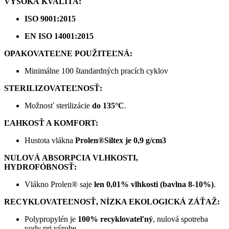
VYSOKÁ KVALITA:
ISO 9001:2015
EN ISO 14001:2015
OPAKOVATEĽNE POUŽITEĽNÁ:
Minimálne 100 štandardných pracích cyklov
STERILIZOVATEĽNOSŤ:
Možnosť sterilizácie
do 135°C
.
ĽAHKOSŤ A KOMFORT:
Hustota vlákna
Prolen®Siltex je 0,9 g/cm3
NULOVÁ ABSORPCIA VLHKOSTI,
HYDROFÓBNOSŤ:
Vlákno Prolen® saje
len 0,01% vlhkosti (bavlna 8-10%)
.
RECYKLOVATEĽNOSŤ, NÍZKA EKOLOGICKÁ ZÁŤAŽ:
Polypropylén je
100% recyklovateľný
, nulová spotreba
vody pri výrobe.