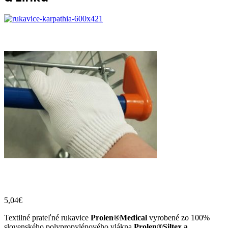
5,04
€
Textilné prateľné rukavice
Prolen®Medical
vyrobené zo 100%
slovenského polypropylénového vlákna
Prolen®Siltex a