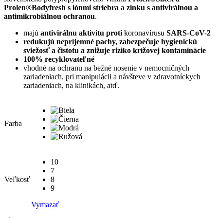
Prolen®Bodyfresh s iónmi striebra a zinku s antivirálnou a
antimikrobiálnou ochranou
.
majú
antivirálnu aktivitu proti
koronavírusu
SARS-CoV-2
redukujú nepríjemné pachy, zabezpečuje hygienickú
sviežosť a čistotu a znižuje riziko krížovej kontaminácie
100% recyklovateľné
vhodné na ochranu na bežné nosenie v nemocničných
zariadeniach, pri manipulácii a návšteve v zdravotníckych
zariadeniach, na klinikách, atď.
Farba
10
7
Veľkosť
8
9
Vymazať
množstvo