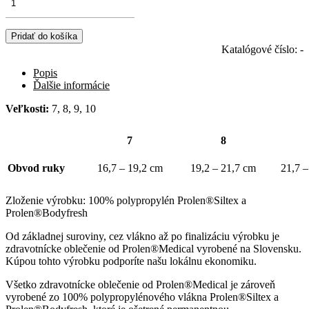
Ochranné
rukavice
s
Pridať do košíka
iónmi
Katalógové číslo:
-
striebra
a
Popis
zinku
Ďalšie informácie
Veľkosti:
7, 8, 9, 10
7
8
Obvod ruky
16,7 – 19,2 cm
19,2 – 21,7 cm
21,7 –
Zloženie výrobku: 100% polypropylén Prolen®Siltex a
Prolen®Bodyfresh
Od základnej suroviny, cez vlákno až po finalizáciu výrobku je
zdravotnícke oblečenie od Prolen®Medical vyrobené na Slovensku.
Kúpou tohto výrobku podporíte našu lokálnu ekonomiku.
Všetko zdravotnícke oblečenie od Prolen®Medical je zároveň
vyrobené zo 100% polypropylénového vlákna Prolen®Siltex a