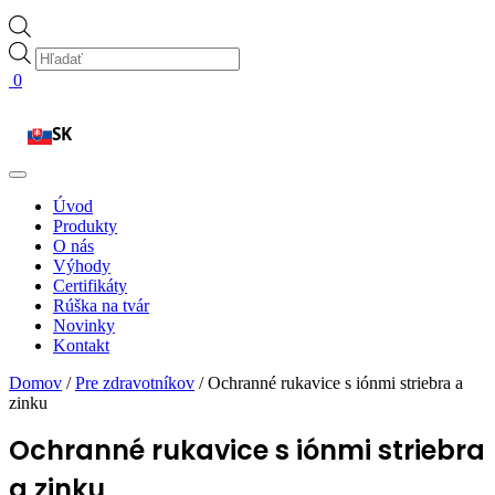
Products
search
0
SK
Úvod
Produkty
O nás
Výhody
Certifikáty
Rúška na tvár
Novinky
Kontakt
Domov
/
Pre zdravotníkov
/ Ochranné rukavice s iónmi striebra a
zinku
Ochranné rukavice s iónmi striebra
a zinku