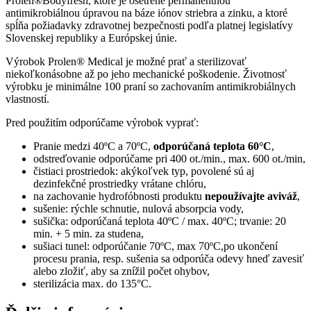
Prolen®Bodyfresh, ktoré je ošetrené permanentnou
antimikrobiálnou úpravou na báze iónov striebra a zinku, a ktoré
spĺňa požiadavky zdravotnej bezpečnosti podľa platnej legislatívy
Slovenskej republiky a Európskej únie.
Výrobok Prolen® Medical je možné prať a sterilizovať
niekoľkonásobne až po jeho mechanické poškodenie. Životnosť
výrobku je minimálne 100 praní so zachovaním antimikrobiálnych
vlastností.
Pred použitím odporúčame výrobok vyprať:
Pranie medzi 40ºC a 70ºC,
odporúčaná teplota 60°C
,
odstreďovanie odporúčame pri 400 ot./min., max. 600 ot./min,
čistiaci prostriedok: akýkoľvek typ, povolené sú aj
dezinfekčné prostriedky vrátane chlóru,
na zachovanie hydrofóbnosti produktu
nepoužívajte aviváž
,
sušenie: rýchle schnutie, nulová absorpcia vody,
sušička: odporúčaná teplota 40ºC / max. 40ºC; trvanie: 20
min. + 5 min. za studena,
sušiaci tunel: odporúčanie 70ºC, max 70ºC,po ukončení
procesu prania, resp. sušenia sa odporúča odevy hneď zavesiť
alebo zložiť, aby sa znížil počet ohybov,
sterilizácia max. do 135°C.