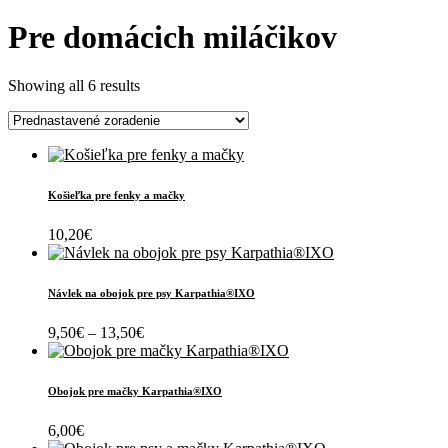
Pre domácich miláčikov
Showing all 6 results
Košieľka pre fenky a mačky
10,20
€
Návlek na obojok pre psy Karpathia®IXO
Price
9,50
€
–
13,50
€
range:
9,50€
through
Obojok pre mačky Karpathia®IXO
13,50€
6,00
€