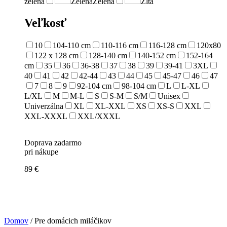
zelená
Zelená
Zelená
Žltá
Veľkosť
10
104-110 cm
110-116 cm
116-128 cm
120x80
122 x 128 cm
128-140 cm
140-152 cm
152-164
cm
35
36
36-38
37
38
39
39-41
3XL
40
41
42
42-44
43
44
45
45-47
46
47
7
8
9
92-104 cm
98-104 cm
L
L-XL
L/XL
M
M-L
S
S-M
S/M
Unisex
Univerzálna
XL
XL-XXL
XS
XS-S
XXL
XXL-XXXL
XXL/XXXL
Doprava zadarmo
pri nákupe
89 €
Domov
/ Pre domácich miláčikov