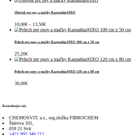
Obojok pre psy a mačky Karpathia®IXO
Price
10,00
€
–
13,50
€
range:
10,00€
through
Pelech pre psov a mačky Karpathia®IXO 100 cm x 50 cm
13,50€
25,20
€
Pelech pre psov a mačky Karpathia®IXO 120 cm x 80 cm
36,00
€
Kontaktujte nás
CHEMOSVIT, a.s., org.zložka FIBROCHEM
Štúrova 101,
059 21 Svit
+421 905 346 211