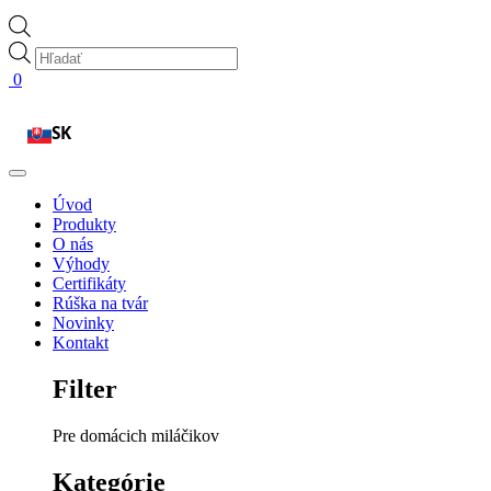
Products
search
0
SK
Úvod
Produkty
O nás
Výhody
Certifikáty
Rúška na tvár
Novinky
Kontakt
Filter
Pre domácich miláčikov
Kategórie