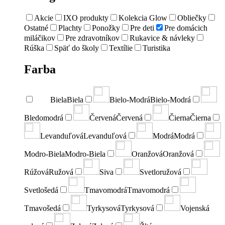
Akcie
IXO produkty
Kolekcia Glow
Obliečky
Ostatné
Plachty
Ponožky
Pre deti
Pre domácich
miláčikov
Pre zdravotníkov
Rukavice & návleky
Rúška
Späť do školy
Textílie
Turistika
Farba
Biela
Biela
Bielo-Modrá
Bielo-Modrá
Bledomodrá
Červená
Červená
Čierna
Čierna
Levanduľová
Levanduľová
Modrá
Modrá
Modro-Biela
Modro-Biela
Oranžová
Oranžová
Rúžová
Ružová
Siva
Svetloružová
Svetlošedá
Tmavomodrá
Tmavomodrá
Tmavošedá
Tyrkysová
Tyrkysová
Vojenská