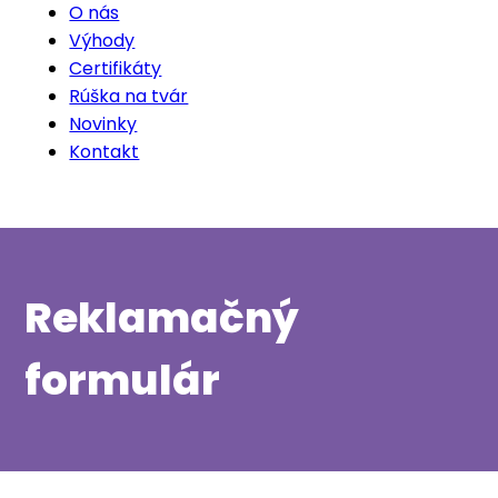
O nás
Výhody
Certifikáty
Rúška na tvár
Novinky
Kontakt
Reklamačný
formulár