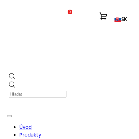
0
SK
Products
search
Úvod
Produkty